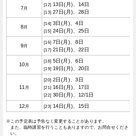
13日(月)、14日
[12]
7
月
27日(月)、28日
[13]
3日(月)、4日
[14]
8
月
24日(月)、25日
[15]
7日(月)、8日
[16]
9
月
21日(月)、22日
[17]
5日(月)、6日
[18]
10
月
19日(月)、20日
[19]
2日(月)、3日
[20]
11
16日(月)、17日
月
[21]
30日(月)、12/1日
[22]
12
14日(月)、15日
月
[23]
※この予定表は予告なく変更することがあります。
また、臨時講習を行うこともありますので、お問合せくださ
い。