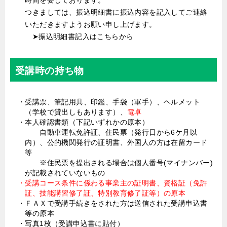
つきましては、振込明細書に振込内容を記入してご連絡
いただきますようお願い申し上げます。
➤振込明細書記入はこちらから
受講時の持ち物
・受講票、筆記用具、印鑑、手袋（軍手）、ヘルメット
（学校で貸出しもあります）、
電卓
・本人確認書類（下記いずれかの原本）
自動車運転免許証、住民票（発行日から6ケ月以
内）、公的機関発行の証明書、外国人の方は在留カード
等
※住民票を提出される場合は個人番号(マイナンバー)
が記載されていないもの
・受講コース条件に係わる事業主の証明書、資格証（免許
証、技能講習修了証、特別教育修了証等）の原本
・ＦＡＸで受講手続きをされた方は送信された受講申込書
等の原本
・写真1枚（受講申込書に貼付）