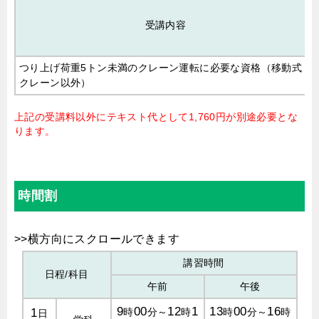
受講内容
つり上げ荷重5トン未満のクレーン運転に必要な資格（移動式
クレーン以外）
上記の受講料以外にテキスト代として1,760円が別途必要とな
ります。
時間割
講習時間
日程/科目
午前
午後
9
00
12
1
13
00
16
1
時
分～
時
時
分～
時
日