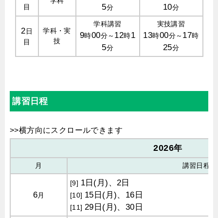
学科
5
10
目
分
分
学科講習
実技講習
2
学科・実
日
9
00
12
1
13
00
17
時
分～
時
時
分～
時
技
目
5
25
分
分
講習日程
2026
年
月
講習日程
1日(月)、2日
[9]
6
15日(月)、16日
月
[10]
29日(月)、30日
[11]