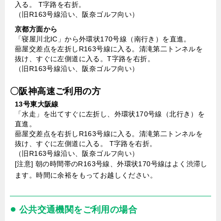
入る。 T字路を右折。
（旧R163号線沿い、阪奈ゴルフ向い）
京都方面から
「寝屋川北IC」から外環状170号線（南行き）を直進。
蔀屋交差点を左折しR163号線に入る。清滝第二トンネルを
抜け、すぐに左側道に入る。T字路を右折。
（旧R163号線沿い、阪奈ゴルフ向い）
〇阪神高速ご利用の方
13号東大阪線
「水走」を出てすぐに左折し、外環状170号線（北行き）を
直進。
蔀屋交差点を右折しR163号線に入る。清滝第二トンネルを
抜け、すぐに左側道に入る。 T字路を右折。
（旧R163号線沿い、阪奈ゴルフ向い）
[注意] 朝の時間帯のR163号線、外環状170号線はよく渋滞し
ます。時間に余裕をもってお越しください。
●
公共交通機関をご利用の場合