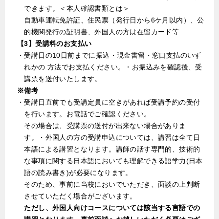
できます。＜本人確認書類とは＞
自動車運転免許証、住民票（発行日から6ケ月以内）、公
的機関発行の証明書、外国人の方は在留カード等
【3】受講料のお支払い
・受講日の10日前までに振込・現金書留・窓口支払のいず
れかの 方法でお支払ください。・お振込みを確認後、受
講票を送付いたします。
※備考
・受講日直前でも受講定員に空きがあれば受講予約の受付
を行います。お電話でご確認ください。
その場合は、受講票の送付が出来ない場合がありま
す。・外国人の方の受講申込については、講習は全て日
本語による講習となります。講師の話す専門的、技術的
な事項に関する日本語においても理解できる語学力(日本
語の読み書き)が必要になります。
そのため、事前に当校においでいただき、面談の上判断
させていただく場合がございます。
ただし、外国人向けコースについては該当する言語での