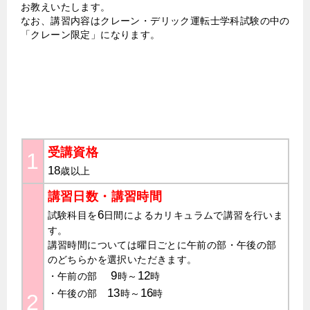
お教えいたします。
なお、講習内容はクレーン・デリック運転士学科試験の中の
「クレーン限定」になります。
受講申込書ダウンロード
受講資格
1
18
歳以上
講習日数・講習時間
6
試験科目を
日間によるカリキュラムで講習を行いま
す。
講習時間については曜日ごとに午前の部・午後の部
のどちらかを選択いただきます。
9
12
・午前の部
時～
時
13
16
・午後の部
時～
時
2