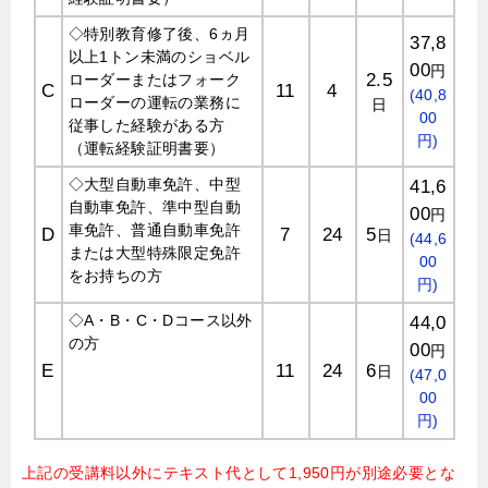
◇特別教育修了後、6ヵ月
37,8
以上1トン未満のショベル
00
円
2.5
ローダーまたはフォーク
C
11
4
(40,8
ローダーの運転の業務に
日
00
従事した経験がある方
円)
（運転経験証明書要）
◇大型自動車免許、中型
41,6
自動車免許、準中型自動
00
円
車免許、普通自動車免許
D
7
24
5
日
(44,6
または大型特殊限定免許
00
をお持ちの方
円)
◇A・B・C・Dコース以外
44,0
の方
00
円
E
11
24
6
日
(47,0
00
円)
上記の受講料以外にテキスト代として1,950円が別途必要とな