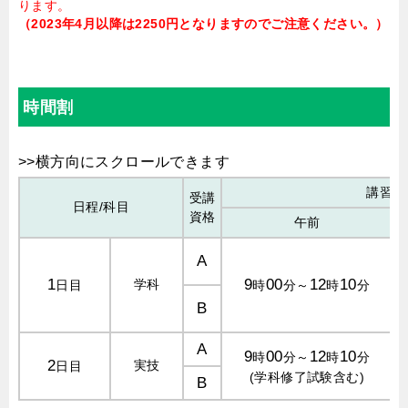
ります。
（2023年4月以降は2250円となりますのでご注意ください。）
時間割
講習時
受講
日程/科目
資格
午前
A
1
9
00
12
10
学科
日目
時
分～
時
分
B
A
9
00
12
10
時
分～
時
分
2
実技
日目
(学科修了試験含む)
B