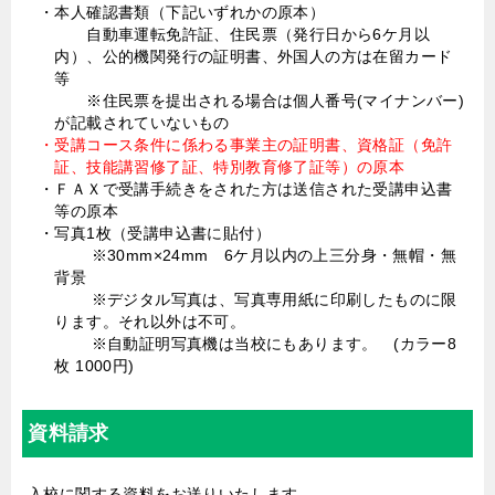
・本人確認書類（下記いずれかの原本）
自動車運転免許証、住民票（発行日から6ケ月以
内）、公的機関発行の証明書、外国人の方は在留カード
等
※住民票を提出される場合は個人番号(マイナンバー)
が記載されていないもの
・受講コース条件に係わる事業主の証明書、資格証（免許
証、技能講習修了証、特別教育修了証等）の原本
・ＦＡＸで受講手続きをされた方は送信された受講申込書
等の原本
・写真1枚（受講申込書に貼付）
※30mm×24mm 6ケ月以内の上三分身・無帽・無
背景
※デジタル写真は、写真専用紙に印刷したものに限
ります。それ以外は不可。
※自動証明写真機は当校にもあります。 (カラー8
枚 1000円)
資料請求
入校に関する資料をお送りいたします。