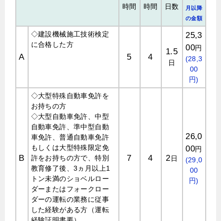
時間
時間
日数
月以降
の金額
◇建設機械施工技術検定
25,3
に合格した方
00
円
1.5
A
5
4
(28,3
日
00
円)
◇大型特殊自動車免許を
お持ちの方
◇大型自動車免許、中型
自動車免許、準中型自動
26,0
車免許、普通自動車免許
もしくは大型特殊限定免
00
円
B
7
4
2
許をお持ちの方で、特別
日
(29,0
教育修了後、3ヵ月以上1
00
トン未満のショベルロー
円)
ダーまたはフォークロー
ダーの運転の業務に従事
した経験がある方（運転
経験証明書要）