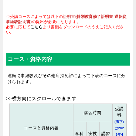
※受講コースによっては以下
の
証明書
(特別教育修了証明書 運転従
事経験証明書)
の提出が必要になります。
必要に応じて
こちら
より書類をダウンロードのうえご記入くださ
い。
コース・資格内容
運転従事経験及びその他所持免許によって下表のコースに分
けられます。
受講
講習時間
料
(青字)
コースと資格内容
は202
学科
実技
講習
3年4