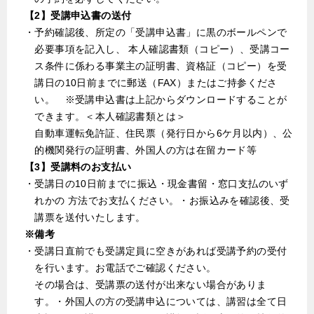
【2】受講申込書の送付
・予約確認後、所定の「受講申込書」に黒のボールペンで
必要事項を記入し、 本人確認書類（コピー）、受講コー
ス条件に係わる事業主の証明書、資格証（コピー）を受
講日の10日前までに郵送（FAX）またはご持参くださ
い。 ※受講申込書は上記からダウンロードすることが
できます。＜本人確認書類とは＞
自動車運転免許証、住民票（発行日から6ケ月以内）、公
的機関発行の証明書、外国人の方は在留カード等
【3】受講料のお支払い
・受講日の10日前までに振込・現金書留・窓口支払のいず
れかの 方法でお支払ください。・お振込みを確認後、受
講票を送付いたします。
※備考
・受講日直前でも受講定員に空きがあれば受講予約の受付
を行います。お電話でご確認ください。
その場合は、受講票の送付が出来ない場合がありま
す。・外国人の方の受講申込については、講習は全て日