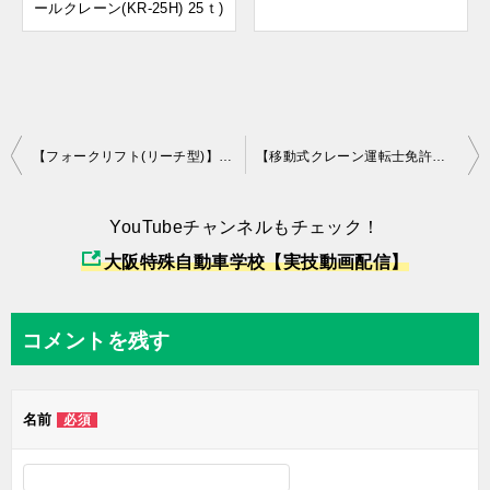
ールクレーン(KR-25H) 25ｔ)
投
【フォークリフト(リーチ型)】実技講習の模範運転(コース前編)
【移動式クレーン運転士免許】実技教習の模範運転(新移動式クレーン：KATOホイールクレーン(KR-25H) 25ｔ)
稿
ナ
YouTubeチャンネルもチェック！
ビ
大阪特殊自動車学校【実技動画配信】
ゲ
ー
コメントを残す
シ
ョ
名前
必須
ン