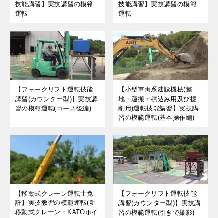
技能講習】実技講習の模範
技能講習】実技講習の模範
運転
運転
【フォークリフト運転技能
【小型車両系建設機械(整
講習(カウンター型)】実技講
地・運搬・積込み用及び掘
習の模範運転(コース後編)
削用)運転技能講習】実技講
習の模範運転(基本操作編)
【移動式クレーン運転士免
【フォークリフト運転技能
許】実技教習の模範運転(新
講習(カウンター型)】実技講
移動式クレーン：KATOホイ
習の模範運転(引きで撮影)