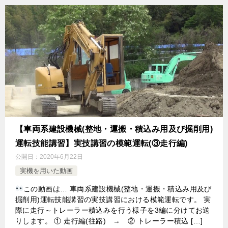
【車両系建設機械(整地・運搬・積込み用及び掘削用)
運転技能講習】実技講習の模範運転(③走行編)
公開日：
2020年6月22日
実機を用いた動画
この動画は… 車両系建設機械(整地・運搬・積込み用及び
掘削用)運転技能講習の実技講習における模範運転です。 実
際に走行～トレーラー積込みを行う様子を3編に分けてお送
りします。 ① 走行編(往路) → ② トレーラー積込 […]