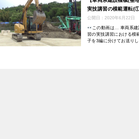
【車両系建設機械(整
実技講習の模範運転(①
公開日：
2020年6月22日
この動画は… 車両系建
習の実技講習における模
子を3編に分けてお送りします