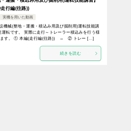
地・運搬・積込み用及び掘削用)運転技能講習】
走行編(往路))
実機を用いた動画
設機械(整地・運搬・積込み用及び掘削用)運転技能講
範運転です。 実際に走行～トレーラー積込みを行う様
。 ① 本編(走行編(往路)) → ② トレー […]
続きを読む