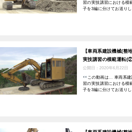
習の実技講習における模
子を3編に分けてお送りしま
【車両系建設機械(整
実技講習の模範運転(
公開日：
2020年6月22日
この動画は… 車両系建
習の実技講習における模
子を3編に分けてお送りしま