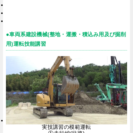
●車両系建設機械(整地・運搬・積込み用及び掘削
用)運転技能講習
実技講習の模範運転