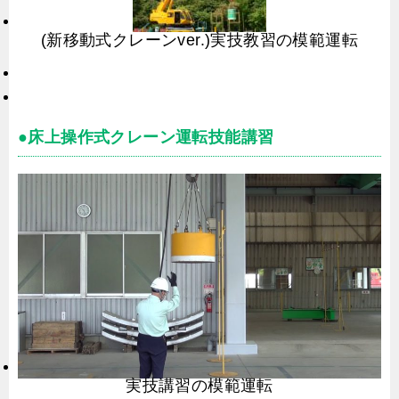
(新移動式クレーンver.)実技教習の模範運転
●床上操作式クレーン運転技能講習
実技講習の模範運転