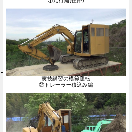
①走行編(往路)
実技講習の模範運転
②トレーラー積込み編