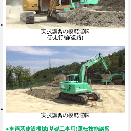
実技講習の模範運転
③走行編(復路)
実技講習の模範運転
●車両系建設機械(基礎工事用)運転技能講習